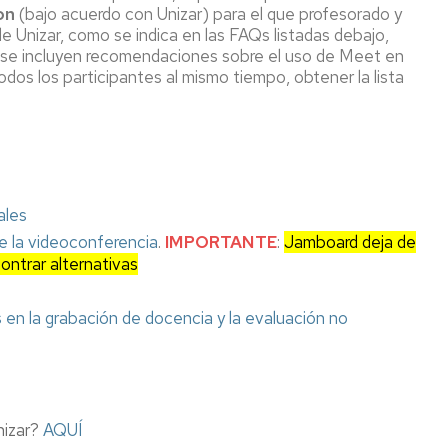
Portal
ion
(bajo acuerdo con Unizar) para el que profesorado y
de
Unizar, como se indica en las FAQs listadas debajo,
cursos
én se incluyen recomendaciones sobre el uso de Meet en
en
os los participantes al mismo tiempo, obtener la lista
abierto
de
UNIZAR
ales
e la videoconferencia
.
IMPORTANTE
:
J
amboard deja de
ntrar alternativas
en la grabación de docencia y la evaluación no
nizar?
AQUÍ