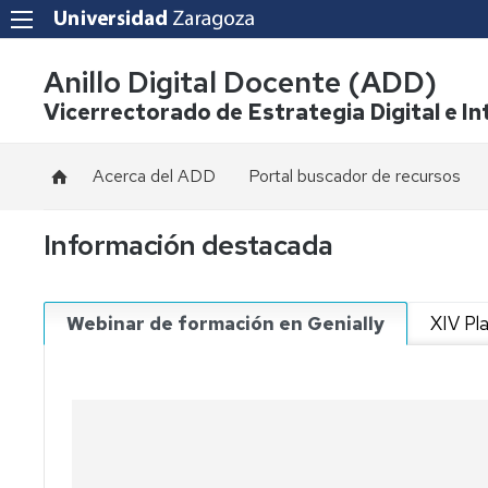
Anillo Digital Docente (ADD)
Vicerrectorado de Estrategia Digital e Int
Acerca del ADD
Portal buscador de recursos
Información
Información destacada
general
Solicitud
certificados
Webinar de formación en Genially
XIV Pl
ADD
Equipo
del
ADD
Condiciones
de