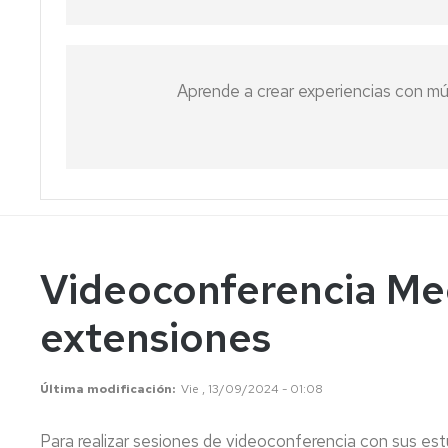
uso
Cesión
de
Aprende a crear experiencias con múl
derechos
de
autor
del
PDI
sobre
sus
materiales
docentes
Videoconferencia Mee
Mantenimiento
extensiones
y
actualizaciones
Última modificación
Vie , 13/09/2024 - 01:08
Para realizar sesiones de videoconferencia con sus est