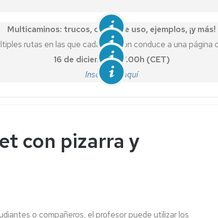
Genially
Gamificación
Kahoot
Multicaminos: trucos, casos de uso, ejemplos, ¡y más!
Propiedad
intelectual
encuestafacil
tiples rutas en las que cada decisión conduce a una página di
A
16 de diciembre, 17.00h (CET)
Accesibilidad
Google
Workspace
Inscríbete aquí
v
Gestión
de
Microsoft
contraseñas
Educación
Otro
software
t con pizarra y
UNIZAR
Recursos
en
abierto
de
UNIZAR
udiantes o compañeros, el profesor puede utilizar los