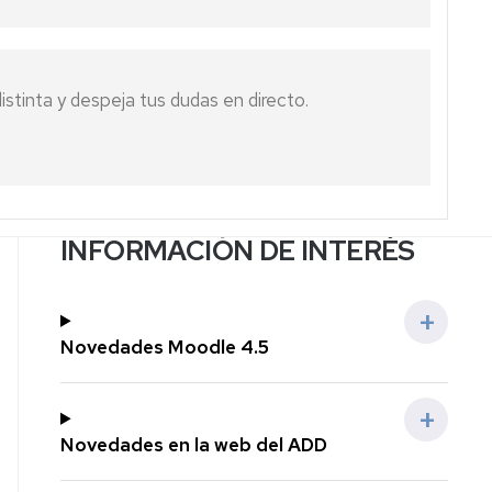
contenidos
de
digitales
aplicaciones
e
Inteligencia
stinta y despeja tus dudas en directo.
rtificial
Oferta
irtual
G9
Oferta
INFORMACIÓN DE INTERÉS
CIFICE
Novedades Moodle 4.5
Novedades en la web del ADD