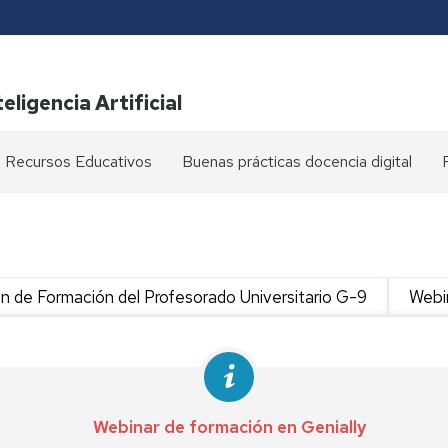
eligencia Artificial
Recursos Educativos
Buenas prácticas docencia digital
GEO
Gestión
de
equipos
Moodle
de
trabajo
Compilatio
an de Formación del Profesorado Universitario G-9
Webi
l
Creación
Wooclap
de
contenidos
Asistencia
docentes
l
Mahara
Webinar de formación en Genially
Videoconferencia