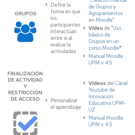
"
Creación manual
Definir la
de Grupos y
forma en que
Agrupamientos
GRUPOS
los
en Moodle
"
participantes
Vídeo
de "
Uso
interactúan
básico de
entre si al
Grupos en un
realizar la
curso Moodle
"
actividades
Manual Moodle
UPM v 4.5
FINALIZACIÓN
DE ACTIVIDAD
Vídeos
del
Canal
Y
Youtube de
RESTRICCIÓN
Innovación
DE ACCESO
Personalizar
Educativa UPM-
el aprendizaje
UZ
Manual Moodle
UPM v 4.5