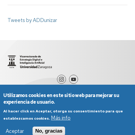
Tweets by ADDunizar
Utilizamos cookies en este sitio web para mejorar su
experiencia de usuario.
Al hacer click en Aceptar, otorga su consentimiento para que
Más info
establezcamos cookies.
Aviso Legal
Condiciones generales de uso
Aceptar
No, gracias
Política de Privacidad
Política de Cookies