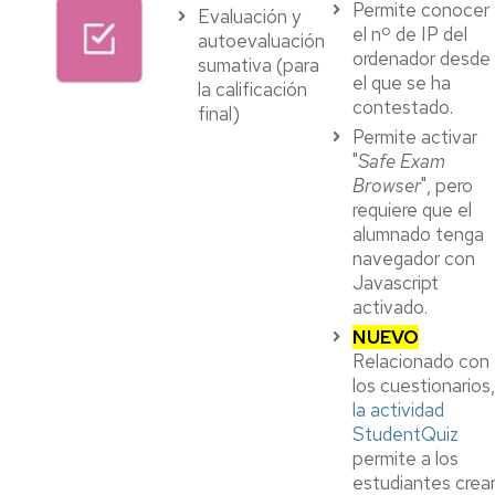
Permite conocer
Evaluación y
el nº de IP del
autoevaluación
ordenador desde
sumativa (para
el que se ha
la calificación
contestado.
final)
Permite activar
"
Safe Exam
Browser
", pero
requiere que el
alumnado tenga
navegador con
Javascript
activado.
NUEVO
Relacionado con
los cuestionarios,
la actividad
StudentQuiz
permite a los
estudiantes crea