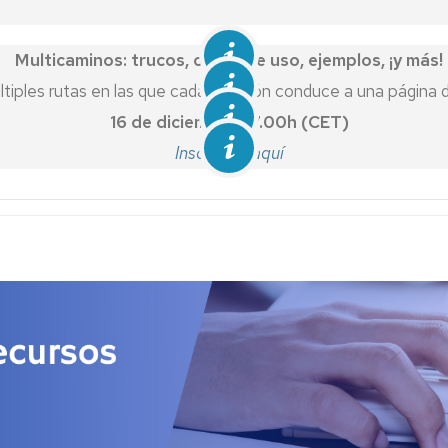
Genially
Gamificación
Kahoot
Multicaminos: trucos, casos de uso, ejemplos, ¡y más!
Propiedad
intelectual
encuestafacil
tiples rutas en las que cada decisión conduce a una página di
A
16 de diciembre, 17.00h (CET)
Accesibilidad
Google
Workspace
Inscríbete aquí
v
Gestión
de
Microsoft
contraseñas
Educación
Otro
software
UNIZAR
Recursos
en
abierto
de
UNIZAR