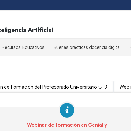
eligencia Artificial
Recursos Educativos
Buenas prácticas docencia digital
GEO
Gestión
de
equipos
Moodle
de
trabajo
Compilatio
an de Formación del Profesorado Universitario G-9
Webi
l
Creación
Wooclap
de
contenidos
Asistencia
docentes
l
Mahara
Webinar de formación en Genially
Videoconferencia