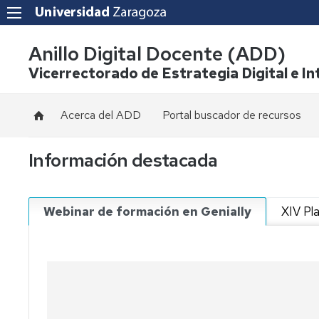
Anillo Digital Docente (ADD)
Vicerrectorado de Estrategia Digital e Int
Acerca del ADD
Portal buscador de recursos
Información
Información destacada
general
Solicitud
certificados
Webinar de formación en Genially
XIV Pl
ADD
Equipo
del
ADD
Condiciones
de