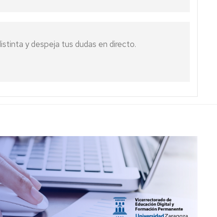
contenidos
de
digitales
aplicaciones
e
Inteligencia
stinta y despeja tus dudas en directo.
rtificial
Oferta
irtual
G9
Oferta
CIFICE